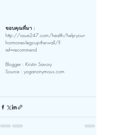
ขอบคุณที่มา :
http://issue247.com/health/help-your-
hormones-legs-up-the-wall/?
ref=recommend
Blogger : Kristin Savory
Source : yoganonymous.com