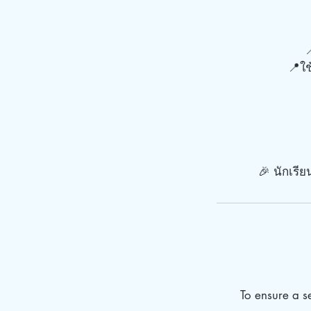

📍ใช
🎉 นักเรี
To ensure a 