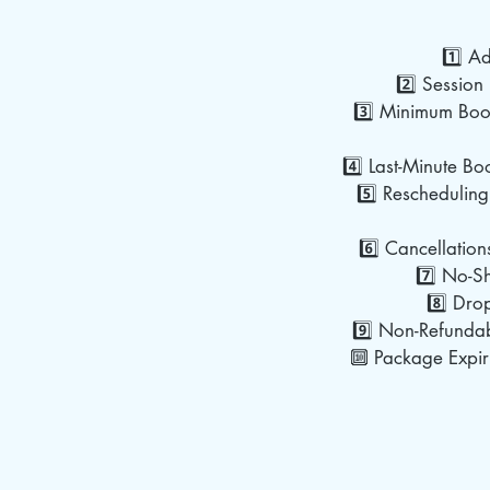
1️⃣ A
2️⃣ Session 
3️⃣ Minimum Book
4️⃣ Last-Minute Bo
5️⃣ Rescheduling
6️⃣ Cancellation
7️⃣ No-Sh
8️⃣ Dro
9️⃣ Non-Refundab
🔟 Package Expiry