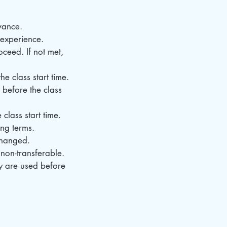
vance.
d experience.
ceed. If not met,
e class start time.
 before the class
class start time.
ing terms.
changed.
non-transferable.
ey are used before