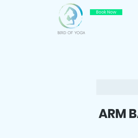
Book Now
ARM B