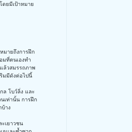
กโดยมีเป้าหมาย
้อมที่ตนเองทำ
กติแล้วสมรรถภาพ
มมีดังต่อไปนี้
นเท่านั้น การฝึก
กบ้าง
ำเจและซ้ำซาก