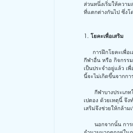
ส่วนหนึ่งเริ่มให้คว
ที่แตกต่างกันไป ซึ่งโ
1. โยคะเพื่อเสริม
     การฝึกโยคะเพื่อเสริมนับเป็นการเตรียมที่สำคัญในทุกๆ กีฬา การฝึกเพื่อเสริม หมายถึงการฝึก
กีฬาอื่น หรือ กิจกร
เป็นประจำอยู่แล้ว เ
นี้จะไม่เกิดขึ้นจากก
      กีฬาบางประเภทใช้กล้ามเนื้อเฉพาะส่วนหรือบางส่วนเท่านั้น เช่น กีฬาดาบสากล โบว์ลิ่ง และ 
เปตอง ด้วยเหตุนี้ จึ
เสริม่จึงช่วยให้กล้าม
      นอกจากนั้น การเข้าสู่การแข่งขันตั้งแต่อายุยังน้อยอยู่ ทำให้นักกีฬาวัยเด็กและเยาวชน
จำนวนมากตกอยู่ในภา