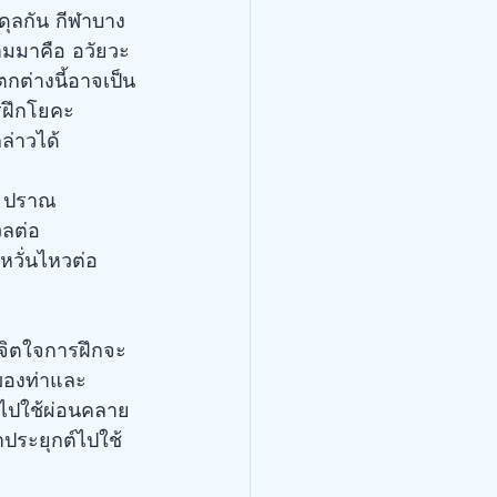
ุลกัน กีฬาบาง
ามมาคือ อวัยวะ
กต่างนี้อาจเป็น
ารฝึกโยคะ
ล่าวได้
อ ปราณ 
วลต่อ
หวั่นไหวต่อ
งจิตใจการฝึกจะ
งของท่าและ
ะไปใช้ผ่อนคลาย
าประยุกต์ไปใช้