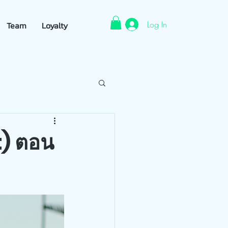
Log In
Team
Loyalty
t) ตอน