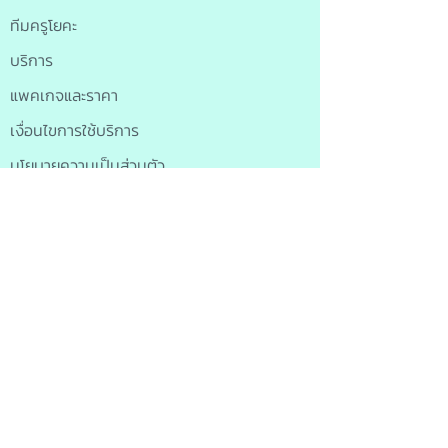
ทีมครูโยคะ
บริการ
แพคเกจและราคา
เงื่อนไขการใช้บริการ
นโยบายความเป็นส่วนตัว
SOCIAL MEDIA
สมัครสมาชิกเพื่อรับสิทธิพิเศษ
สมัครสมาชิกตอนนี้