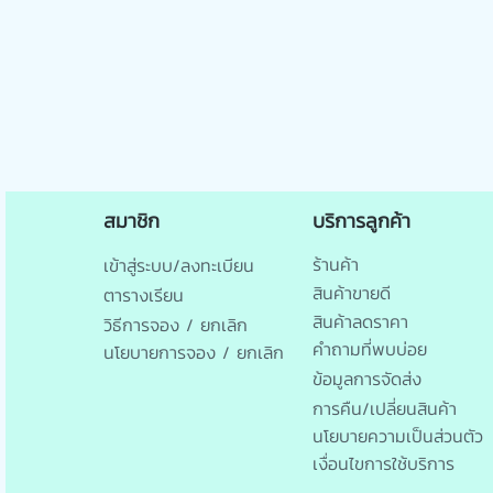
สมาชิก
บริการลูกค้า
ร้านค้า
เข้าสู่ระบบ/ลงทะเบียน
สินค้าขายดี
ตารางเรียน
สินค้าลดราคา
วิธีการจอง / ยกเลิก
คำถามที่พบบ่อย
นโยบายการจอง / ยกเลิก
ข้อมูลการจัดส่ง
การคืน/เปลี่ยนสินค้า
นโยบายความเป็นส่วนตัว
เงื่อนไขการใช้บริการ