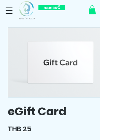
จองตอนนี้
eGift Card
THB 25