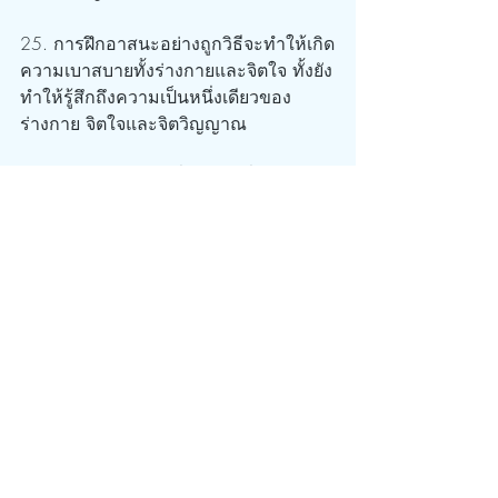
25. การฝึกอาสนะอย่างถูกวิธีจะทำให้เกิด
ความเบาสบายทั้งร่างกายและจิตใจ ทั้งยัง
ทำให้รู้สึกถึงความเป็นหนึ่งเดียวของ
ร่างกาย จิตใจและจิตวิญญาณ
26. การฝึกอย่างต่อเนื่องจะเปลี่ยนแปลง
ทัศนคติของผู้ฝึก ทำให้มีวินัยต่อตัวเองใน
เรื่องอาหาร เพศสัมพันธ์ ความสะอาด 
และบุคคลิกภาพ และเขาจะกลายเป็นคน
ใหม่ก็ว่าได้
27. เมื่อผู้ฝึกมีความชำนาญในอาสนะ
หนึ่งๆ จะทำให้ทำอาสนะนั้นได้ง่ายดาย
โดยไม่ต้องใช้ความพยายาม และไม่ทำให้
เกิดความรู้สึกไม่สบายใดๆ ร่างกายจะ
เคลื่อนไหวอย่างสง่างาม ในระหว่าง
ปฏิบัติอาสนะต่างๆ ร่างกายของผู้ฝึกจะอยู่
ในรูปลักษณ์ของสิ่งมีชีวิตต่างๆ ที่พระเจ้า