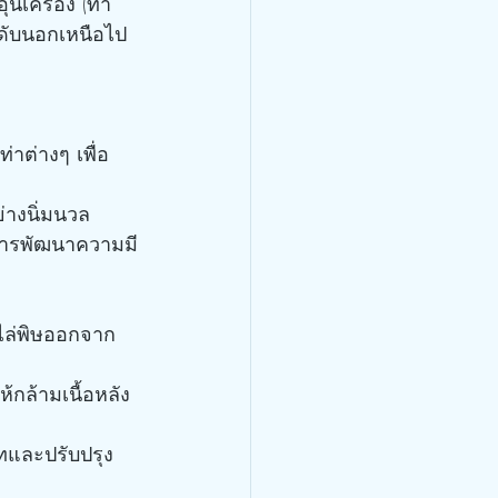
นเครื่อง (ท่า
ระดับนอกเหนือไป
ท่าต่างๆ เพื่อ
่างนิ่มนวล
นการพัฒนาความมี
บไล่พิษออกจาก
้กล้ามเนื้อหลัง
าทและปรับปรุง