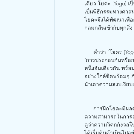
เดียว โยคะ (Yoga) เ
เป็นพิธีกรรมทางศาสนา
โยคะจึงได้พัฒนาเพื่
กลมกลืนเข้ากับทุกสิ่ง
     คำว่า "โยคะ (Yoga)" มีรากศัพท์มาจากคำในภาษาสันสกฤตว่า "ยุจ (YUJ)" ที่มีความหมายว่า 
"การประกอบกันหรือการ
หนึ่งอันเดียวกัน พร้อ
อย่างใกล้ชิดพร้อมๆ
นำเอาความสงบเงียบแห
     การฝึกโยคะมีผลต่อสุขภาพในทุกๆ ด้าน ส่งเสริมให้ร่างกายแข็งแรง จิตใจที่แหลมคม และมี
ความสามารถในการลด
ดูว่าความวิตกกังวลใ
ได้เริ่มต้นดำเนินไปอย