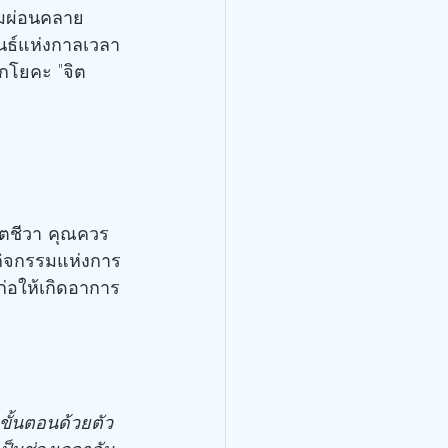
วามผ่อนคลาย 
นธ์แห่งกาลเวลา
ึกโยคะ "จิต
ิตชีวา คุณควร
่กิจกรรมแห่งการ
ก่อให้เกิดอาการ
ั้นตอนด้วยตัว