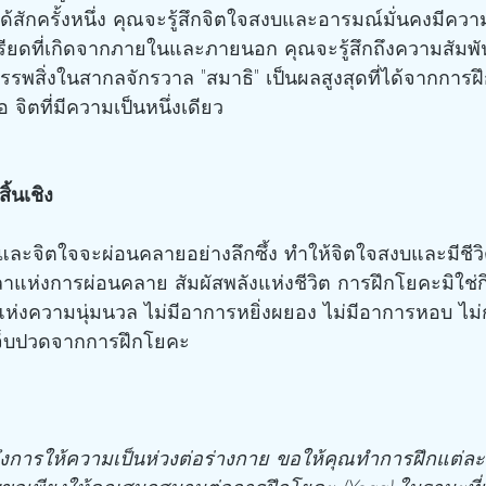
ทำได้สักครั้งหนึ่ง คุณจะรู้สึกจิตใจสงบและอารมณ์มั่นคงมีค
ยดที่เกิดจากภายในและภายนอก คุณจะรู้สึกถึงความสัมพั
รรพสิ่งในสากลจักรวาล "สมาธิ" เป็นผลสูงสุดที่ได้จากการฝ
 จิตที่มีความเป็นหนึ่งเดียว
้นเชิง
ละจิตใจจะผ่อนคลายอย่างลึกซึ้ง ทำให้จิตใจสงบและมีชีว
เวลาแห่งการผ่อนคลาย สัมผัสพลังแห่งชีวิต การฝึกโยคะมิใช
ะแห่งความนุ่มนวล ไม่มีอาการหยิ่งผยอง ไม่มีอาการหอบ ไม่
จ็บปวดจากการฝึกโยคะ
งการให้ความเป็นห่วงต่อร่างกาย ขอให้คุณทำการฝึกแต่ละข