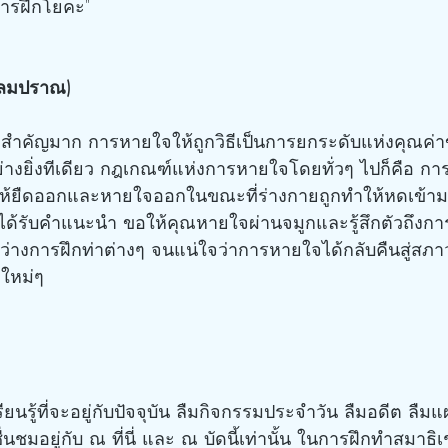
การฝึกโยคะ"
กลมปราณ)
ที่สำคัญมาก การหายใจให้ถูกวิธีเป็นการยกระดับแห่งคุณค่
อย่างยิ่งทีเดียว กฎเกณฑ์แห่งการหายใจโดยทั่วๆ ไปก็คือ ก
ให้ยืดออกและหายใจออกในขณะที่ร่างกายถูกทำให้หดเข้ามา
ด้รับคำแนะนำ ขอให้คุณหายใจผ่านจมูกและรู้สึกตัวถึงกา
่างการฝึกท่าต่างๆ จนแน่ใจว่าการหายใจได้กลับคืนสู่สภาวะ
าใหม่ๆ
ยนรู้ที่จะอยู่กับปัจจุบัน ลืมกิจกรรมประจำวัน ลืมอดีต ล
มอยู่กับ ณ ที่นี่ และ ณ บัดนี้เท่านั้น ในการฝึกทำสมาธิเช่น