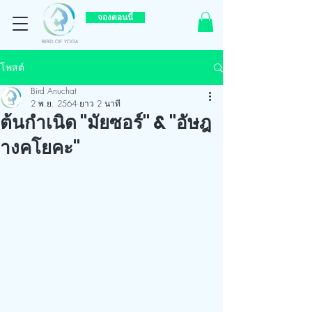
จองตอนนี้
โพสต์
Bird Anuchat
2 พ.ย. 2564
ยาว 2 นาที
ต้นกำเนิด "มัยซอร์" & "อัษฎ
างคโยคะ"