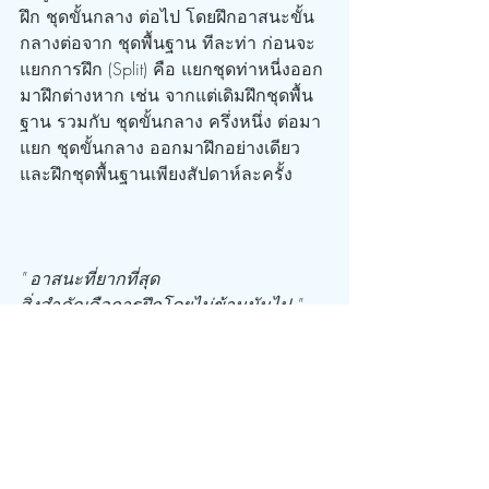
ฝึก ชุดขั้นกลาง ต่อไป โดยฝึกอาสนะขั้น
กลางต่อจาก ชุดพื้นฐาน ทีละท่า ก่อนจะ 
แยกการฝึก (Split) คือ แยกชุดท่าหนี่งออก
มาฝึกต่างหาก เช่น จากแต่เดิมฝึกชุดพื้น
ฐาน รวมกับ ชุดขั้นกลาง ครึ่งหนึ่ง ต่อมา
แยก ชุดขั้นกลาง ออกมาฝึกอย่างเดียว
และฝึกชุดพื้นฐานเพียงสัปดาห์ละครั้ง
" อาสนะที่ยากที่สุด
สิ่งสำคัญคือการฝึกโดยไม่ข้ามมันไป "
แมทธิว สวีนีย์ ผู้เขียนหนังสือ Ashtanga 
yoga as it is
ขอบคุณที่มาจากหนักสือ :